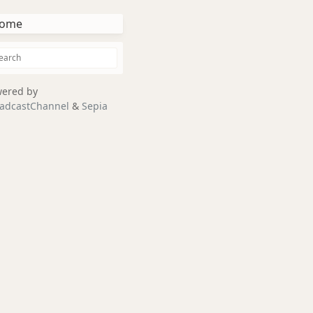
ome
ered by
adcastChannel
&
Sepia